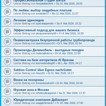
Профессиональная студия шитья
Letzter Beitrag von
hospitableclerk
«
Sa 16. Mai 2026, 18:02
По любви: выбор свадебных платьев
Letzter Beitrag von
exoticliar37
«
Mo 11. Mai 2026, 21:57
Лечение аденоидов
Letzter Beitrag von
typicalappendix
«
Sa 9. Mai 2026, 15:22
Эффективный подход для вашего бизнеса
Letzter Beitrag von
picayunenanny69
«
Fr 8. Mai 2026, 10:29
Пневмозаглушка безупречной работы трубопровода
Letzter Beitrag von
quicktrousers10
«
Di 5. Mai 2026, 01:54
Промокоды Делимобиль - выгодные поездки
Letzter Beitrag von
materialisticsa
«
Di 14. Apr 2026, 12:50
Система на базе алгоритмов AI Врачам
Letzter Beitrag von
learnedending90
«
Mi 1. Apr 2026, 04:17
Sektion Control über Egnos nachrüsten
Letzter Beitrag von
hinzy81
«
Di 31. Mär 2026, 10:17
Венки на похороны
Letzter Beitrag von
knowntundra33
«
Di 24. Mär 2026, 03:44
Игровая зона в Москве
Letzter Beitrag von
wholesaleappend
«
Sa 21. Mär 2026, 17:47
Юридическая компания ДаБанкрот
Letzter Beitrag von
waggishknack7
«
Fr 20. Mär 2026, 17:45