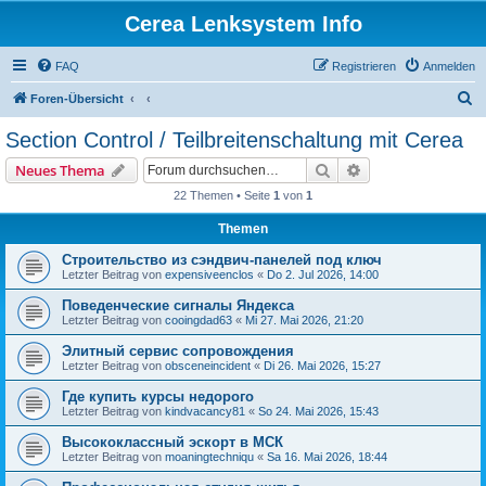
Cerea Lenksystem Info
FAQ
Registrieren
Anmelden
S
Foren-Übersicht
u
Section Control / Teilbreitenschaltung mit Cerea
c
Suche
Erweiterte Suche
Neues Thema
h
22 Themen • Seite
1
von
1
e
Themen
Строительство из сэндвич-панелей под ключ
Letzter Beitrag von
expensiveenclos
«
Do 2. Jul 2026, 14:00
Поведенческие сигналы Яндекса
Letzter Beitrag von
cooingdad63
«
Mi 27. Mai 2026, 21:20
Элитный сервис сопровождения
Letzter Beitrag von
obsceneincident
«
Di 26. Mai 2026, 15:27
Где купить курсы недорого
Letzter Beitrag von
kindvacancy81
«
So 24. Mai 2026, 15:43
Высококлассный эскорт в МСК
Letzter Beitrag von
moaningtechniqu
«
Sa 16. Mai 2026, 18:44