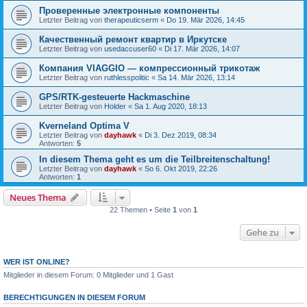
Проверенные электронные компоненты
Letzter Beitrag von
therapeuticserm
«
Do 19. Mär 2026, 14:45
Качественный ремонт квартир в Иркутске
Letzter Beitrag von
usedaccuser60
«
Di 17. Mär 2026, 14:07
Компания VIAGGIO — компрессионный трикотаж
Letzter Beitrag von
ruthlesspolitic
«
Sa 14. Mär 2026, 13:14
GPS/RTK-gesteuerte Hackmaschine
Letzter Beitrag von
Holder
«
Sa 1. Aug 2020, 18:13
Kverneland Optima V
Letzter Beitrag von
dayhawk
«
Di 3. Dez 2019, 08:34
Antworten:
5
In diesem Thema geht es um die Teilbreitenschaltung!
Letzter Beitrag von
dayhawk
«
So 6. Okt 2019, 22:26
Antworten:
1
Neues Thema
22 Themen • Seite
1
von
1
Gehe zu
WER IST ONLINE?
Mitglieder in diesem Forum: 0 Mitglieder und 1 Gast
BERECHTIGUNGEN IN DIESEM FORUM