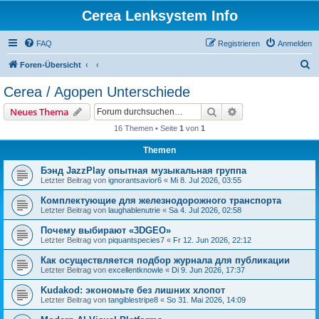
Cerea Lenksystem Info
FAQ
Registrieren
Anmelden
S
Foren-Übersicht
u
Cerea / Agopen Unterschiede
c
Suche
Erweiterte Suche
Neues Thema
h
16 Themen • Seite
1
von
1
e
Themen
Бэнд JazzPlay опытная музыкальная группа
Letzter Beitrag von
ignorantsavior6
«
Mi 8. Jul 2026, 03:55
Комплектующие для железнодорожного транспорта
Letzter Beitrag von
laughablenutrie
«
Sa 4. Jul 2026, 02:58
Почему выбирают «3DGEO»
Letzter Beitrag von
piquantspecies7
«
Fr 12. Jun 2026, 22:12
Как осуществляется подбор журнала для публикации
Letzter Beitrag von
excellentknowle
«
Di 9. Jun 2026, 17:37
Kudakod: экономьте без лишних хлопот
Letzter Beitrag von
tangiblestripe8
«
So 31. Mai 2026, 14:09