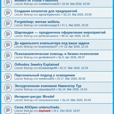
Modern AI Visual Platforms
Letzter Beitrag von
snobbishroute28
«
Di 26. Mai 2026, 02:00
Создание каталогов для предприятий
Letzter Beitrag von
agonizingdemons
«
Sa 23. Mai 2026, 03:06
Forgetsleep: мягкая мебель
Letzter Beitrag von
voicelessauger3
«
Fr 1. Mai 2026, 19:25
Шарландия — праздничное оформление мероприятий
Letzter Beitrag von
perfectevasion1
«
Mi 22. Apr 2026, 02:40
До идеального компьютера под ваши задачи
Letzter Beitrag von
brashorphan27
«
Fr 10. Apr 2026, 12:16
Психоаналитическая помощь и бизнес-психология
Letzter Beitrag von
gentledinner9
«
So 5. Apr 2026, 09:37
Orthodox Jewelry Explained
Letzter Beitrag von
broadwedge98
«
Di 17. Mär 2026, 15:33
Персональный подход к освещению
Letzter Beitrag von
meekknoll33
«
Di 17. Mär 2026, 00:30
Экскурсионная компания Навигатор Тур
Letzter Beitrag von
piquantpan53
«
Sa 14. Mär 2026, 14:19
Интернет-ресурс Mosdef
Letzter Beitrag von
vivaciousscener
«
Sa 14. Mär 2026, 03:34
Cerea AGOpen unterschiede.
Letzter Beitrag von
dayhawk
«
Di 1. Okt 2019, 19:07
Antworten:
3