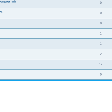
роприятий
0
ук
0
0
1
1
2
12
0