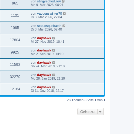
von
stingyschedule4
965
Mo 9. Mär 2026, 00:21
von
vacuouswinter70
1131
Di 3. Mär 2026, 22:04
von
statuesquebatch
1085
Di 3. Mär 2026, 02:40
von
dayhawk
17804
Mi 27. Nov 2019, 10:41
von
dayhawk
9925
Mo 2. Sep 2019, 14:10
von
dayhawk
11592
So 24. Mär 2019, 21:18
von
dayhawk
32270
Mo 28. Jan 2019, 21:29
von
dayhawk
12184
Di 11. Dez 2018, 22:17
23 Themen • Seite
1
von
1
Gehe zu