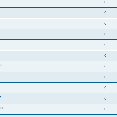
0
0
0
0
0
0
нь
0
0
0
е
0
во
0