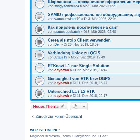
Шарландия — праздничное оформление ме
von
stingyschedule4
» Mo 9. Mär 2026, 00:21
SAMID профессиональное оборудование, зв
von
vacuouswinter70
» Di 3. Mär 2026, 22:04
Как привлечь посетителей на сайт
von
statuesquebatch
» Di 3. Mär 2026, 02:40
Cerea als ntrip Client verwenden
von
Der
» Di 26. Nov 2019, 18:59
Verbindung Ublox zu QGIS
von
Argus19
» Mo 2. Sep 2019, 12:49
RTKnavi L1 nur Single Solution
von
dayhawk
» Fr 22. Mär 2019, 16:47
Genauigkeit von RTK bzw DGPS
von
dayhawk
» Di 11. Dez 2018, 18:44
Unterschied L1 / L2 RTK
von
dayhawk
» Di 11. Dez 2018, 22:17
Neues Thema
Zurück zur Foren-Übersicht
WER IST ONLINE?
Mitglieder in diesem Forum: 0 Mitglieder und 1 Gast