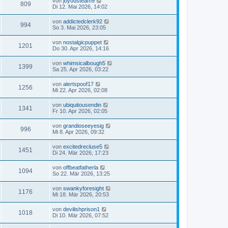
von
joyousteam9
809
Di 12. Mai 2026, 14:02
von
addictedclerk92
994
So 3. Mai 2026, 23:05
von
nostalgicpuppet
1201
Do 30. Apr 2026, 14:16
von
whimsicalbough5
1399
Sa 25. Apr 2026, 03:22
von
alertspoof17
1256
Mi 22. Apr 2026, 02:08
von
ubiquitousendin
1341
Fr 10. Apr 2026, 02:05
von
grandioseeyesig
996
Mi 8. Apr 2026, 09:32
von
excitedrecluse5
1451
Di 24. Mär 2026, 17:23
von
offbeatfatherla
1094
So 22. Mär 2026, 13:25
von
swankyforesight
1176
Mi 18. Mär 2026, 20:53
von
devilishprison1
1018
Di 10. Mär 2026, 07:52