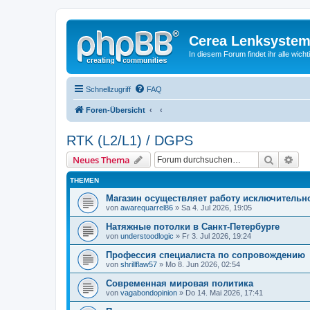
Cerea Lenksystem
In diesem Forum findet ihr alle wich
Schnellzugriff
FAQ
Foren-Übersicht
RTK (L2/L1) / DGPS
Suche
Erw
Neues Thema
THEMEN
Магазин осуществляет работу исключительно
von
awarequarrel86
» Sa 4. Jul 2026, 19:05
Натяжные потолки в Санкт-Петербурге
von
understoodlogic
» Fr 3. Jul 2026, 19:24
Профессия специалиста по сопровождению
von
shrillflaw57
» Mo 8. Jun 2026, 02:54
Современная мировая политика
von
vagabondopinion
» Do 14. Mai 2026, 17:41