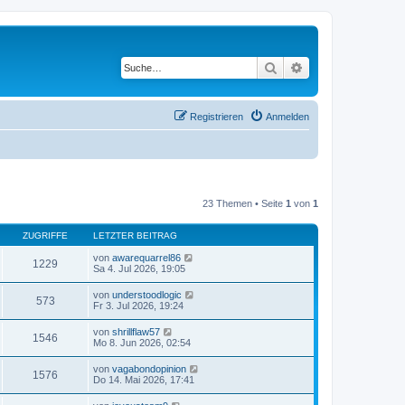
Suche
Erweiterte Suche
Registrieren
Anmelden
23 Themen • Seite
1
von
1
ZUGRIFFE
LETZTER BEITRAG
von
awarequarrel86
1229
Sa 4. Jul 2026, 19:05
von
understoodlogic
573
Fr 3. Jul 2026, 19:24
von
shrillflaw57
1546
Mo 8. Jun 2026, 02:54
von
vagabondopinion
1576
Do 14. Mai 2026, 17:41