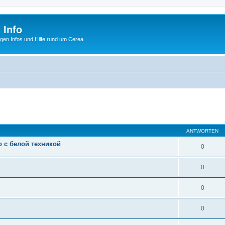
 Info
tigen Infos und Hilfe rund um Cerea
eiterte Suche
ANTWORTEN
 с белой техникой
0
0
0
0