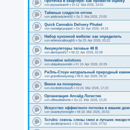
Протечка в квартире: как провести оценку
von
joyousteam9
» Di 12. Mai 2026, 14:02
Таёжные сладости оптом
von
addictedclerk92
» So 3. Mai 2026, 23:05
Quick Cannabis Delivery Phuket
von
nostalgicpuppet
» Do 30. Apr 2026, 14:16
Набор кухонной мебели: как определить
von
whimsicalbough5
» Sa 25. Apr 2026, 03:22
Аккумуляторы тяговые 48 В
von
alertspoof17
» Mi 22. Apr 2026, 02:08
Innovative solutions
von
ubiquitousendin
» Fr 10. Apr 2026, 02:05
РиЭль-Стоун натуральный природный каме
von
grandioseeyesig
» Mi 8. Apr 2026, 09:32
Венки на похороны
von
excitedrecluse5
» Di 24. Mär 2026, 17:23
Организация Апсайд Логистик
von
offbeatfatherla
» So 22. Mär 2026, 13:25
Искусство эффектного потолка в вашем дом
von
swankyforesight
» Mi 18. Mär 2026, 20:53
Scrubs: сквозь слезы смех и лучшее лекарст
von
devilishprison1
» Di 10. Mär 2026, 07:52