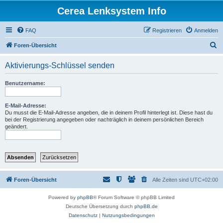
Cerea Lenksystem Info
FAQ
Registrieren
Anmelden
S
Foren-Übersicht
u
Aktivierungs-Schlüssel senden
c
h
Benutzername:
e
E-Mail-Adresse:
Du musst die E-Mail-Adresse angeben, die in deinem Profil hinterlegt ist. Diese hast du
bei der Registrierung angegeben oder nachträglich in deinem persönlichen Bereich
geändert.
Foren-Übersicht
Alle Zeiten sind
UTC+02:00
Powered by
phpBB
® Forum Software © phpBB Limited
Deutsche Übersetzung durch
phpBB.de
Datenschutz
|
Nutzungsbedingungen