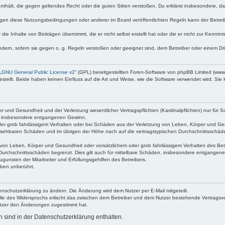
e enthält, die gegen geltendes Recht oder die guten Sitten verstoßen. Du erklärst insbesondere, 
egen diese Nutzungsbedingungen oder anderer im Board veröffentlichten Regeln kann der Betre
die Inhalte von Beiträgen übernimmt, die er nicht selbst erstellt hat oder die er nicht zur Kenn
ndern, sofern sie gegen o. g. Regeln verstoßen oder geeignet sind, dem Betreiber oder einem D
„
GNU General Public License v2
“ (GPL) bereitgestellten Foren-Software von phpBB Limited (ww
ellt. Beide haben keinen Einfluss auf die Art und Weise, wie die Software verwendet wird. Si
 und Gesundheit und der Verletzung wesentlicher Vertragspflichten (Kardinalpflichten) nur für Sc
wie insbesondere entgangenen Gewinn.
der grob fahrlässigem Verhalten oder bei Schäden aus der Verletzung von Leben, Körper und Ges
rhersehbaren Schäden und im übrigen der Höhe nach auf die vertragstypischen Durchschnittsschäde
von Leben, Körper und Gesundheit oder vorsätzlichem oder grob fahrlässigem Verhalten des Betr
Durchschnittsschäden begrenzt. Dies gilt auch für mittelbare Schäden, insbesondere entgangen
gunsten der Mitarbeiter und Erfüllungsgehilfen des Betreibers.
ben unberührt.
enschutzerklärung zu ändern. Die Änderung wird dem Nutzer per E-Mail mitgeteilt.
lle des Widerspruchs erlischt das zwischen dem Betreiber und dem Nutzer bestehende Vertragsverh
utzer den Änderungen zugestimmt hat.
sind in der Datenschutzerklärung enthalten.