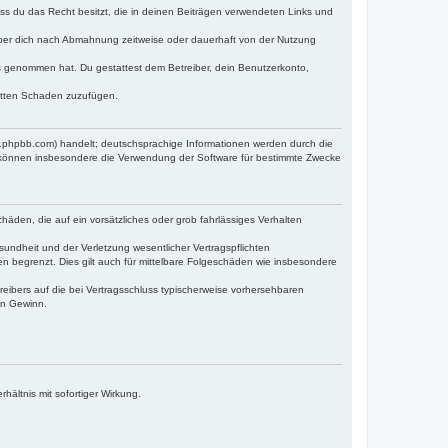
dass du das Recht besitzt, die in deinen Beiträgen verwendeten Links und
iber dich nach Abmahnung zeitweise oder dauerhaft von der Nutzung
tnis genommen hat. Du gestattest dem Betreiber, dein Benutzerkonto,
ritten Schaden zuzufügen.
w.phpbb.com) handelt; deutschsprachige Informationen werden durch die
e können insbesondere die Verwendung der Software für bestimmte Zwecke
häden, die auf ein vorsätzliches oder grob fahrlässiges Verhalten
undheit und der Verletzung wesentlicher Vertragspflichten
n begrenzt. Dies gilt auch für mittelbare Folgeschäden wie insbesondere
eibers auf die bei Vertragsschluss typischerweise vorhersehbaren
en Gewinn.
ältnis mit sofortiger Wirkung.