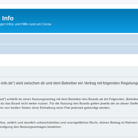
 Info
tigen Infos und Hilfe rund um Cerea
a-info.de“) wird zwischen dir und dem Betreiber ein Vertrag mit folgenden Regelun
ard“) schließt du einen Nutzungsvertrag mit dem Betreiber des Boards ab (im Folgenden „Betreib
du das Board nicht weiter nutzen. Für die Nutzung des Boards gelten jeweils die an dieser Stell
n von beiden Seiten ohne Einhaltung einer Frist jederzeit gekündigt werden.
faches, zeitlich und räumlich unbeschränktes und unentgeltliches Recht, deinen Beitrag im Rahme
Kündigung des Nutzungsvertrages bestehen.