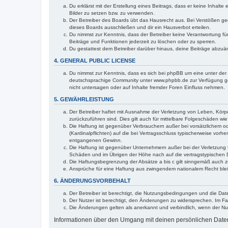
Du erklärst mit der Erstellung eines Beitrags, dass er keine Inhalt
Bilder zu setzen bzw. zu verwenden.
Der Betreiber des Boards übt das Hausrecht aus. Bei Verstößen g
dieses Boards ausschließen und dir ein Hausverbot erteilen.
Du nimmst zur Kenntnis, dass der Betreiber keine Verantwortung für 
Beiträge und Funktionen jederzeit zu löschen oder zu sperren.
Du gestattest dem Betreiber darüber hinaus, deine Beiträge abzuä
4. GENERAL PUBLIC LICENSE
Du nimmst zur Kenntnis, dass es sich bei phpBB um eine unter der 
deutschsprachige Community unter www.phpbb.de zur Verfügung gest
nicht untersagen oder auf Inhalte fremder Foren Einfluss nehmen.
5. GEWÄHRLEISTUNG
Der Betreiber haftet mit Ausnahme der Verletzung von Leben, Körper
zurückzuführen sind. Dies gilt auch für mittelbare Folgeschäden 
Die Haftung ist gegenüber Verbrauchern außer bei vorsätzlichem o
(Kardinalpflichten) auf die bei Vertragsschluss typischerweise vo
entgangenen Gewinn.
Die Haftung ist gegenüber Unternehmern außer bei der Verletzung 
Schäden und im Übrigen der Höhe nach auf die vertragstypischen 
Die Haftungsbegrenzung der Absätze a bis c gilt sinngemäß auch zu
Ansprüche für eine Haftung aus zwingendem nationalem Recht blei
6. ÄNDERUNGSVORBEHALT
Der Betreiber ist berechtigt, die Nutzungsbedingungen und die Dat
Der Nutzer ist berechtigt, den Änderungen zu widersprechen. Im Fa
Die Änderungen gelten als anerkannt und verbindlich, wenn der N
Informationen über den Umgang mit deinen persönlichen Daten 