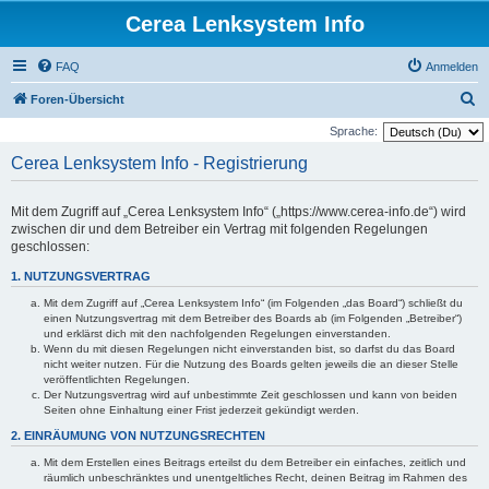
Cerea Lenksystem Info
FAQ
Anmelden
S
Foren-Übersicht
u
Sprache:
c
Cerea Lenksystem Info - Registrierung
h
e
Mit dem Zugriff auf „Cerea Lenksystem Info“ („https://www.cerea-info.de“) wird
zwischen dir und dem Betreiber ein Vertrag mit folgenden Regelungen
geschlossen:
1. NUTZUNGSVERTRAG
Mit dem Zugriff auf „Cerea Lenksystem Info“ (im Folgenden „das Board“) schließt du
einen Nutzungsvertrag mit dem Betreiber des Boards ab (im Folgenden „Betreiber“)
und erklärst dich mit den nachfolgenden Regelungen einverstanden.
Wenn du mit diesen Regelungen nicht einverstanden bist, so darfst du das Board
nicht weiter nutzen. Für die Nutzung des Boards gelten jeweils die an dieser Stelle
veröffentlichten Regelungen.
Der Nutzungsvertrag wird auf unbestimmte Zeit geschlossen und kann von beiden
Seiten ohne Einhaltung einer Frist jederzeit gekündigt werden.
2. EINRÄUMUNG VON NUTZUNGSRECHTEN
Mit dem Erstellen eines Beitrags erteilst du dem Betreiber ein einfaches, zeitlich und
räumlich unbeschränktes und unentgeltliches Recht, deinen Beitrag im Rahmen des