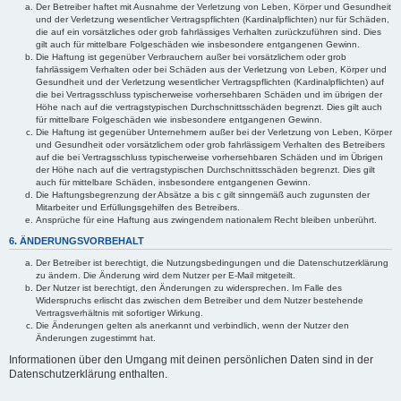
Der Betreiber haftet mit Ausnahme der Verletzung von Leben, Körper und Gesundheit
und der Verletzung wesentlicher Vertragspflichten (Kardinalpflichten) nur für Schäden,
die auf ein vorsätzliches oder grob fahrlässiges Verhalten zurückzuführen sind. Dies
gilt auch für mittelbare Folgeschäden wie insbesondere entgangenen Gewinn.
Die Haftung ist gegenüber Verbrauchern außer bei vorsätzlichem oder grob
fahrlässigem Verhalten oder bei Schäden aus der Verletzung von Leben, Körper und
Gesundheit und der Verletzung wesentlicher Vertragspflichten (Kardinalpflichten) auf
die bei Vertragsschluss typischerweise vorhersehbaren Schäden und im übrigen der
Höhe nach auf die vertragstypischen Durchschnittsschäden begrenzt. Dies gilt auch
für mittelbare Folgeschäden wie insbesondere entgangenen Gewinn.
Die Haftung ist gegenüber Unternehmern außer bei der Verletzung von Leben, Körper
und Gesundheit oder vorsätzlichem oder grob fahrlässigem Verhalten des Betreibers
auf die bei Vertragsschluss typischerweise vorhersehbaren Schäden und im Übrigen
der Höhe nach auf die vertragstypischen Durchschnittsschäden begrenzt. Dies gilt
auch für mittelbare Schäden, insbesondere entgangenen Gewinn.
Die Haftungsbegrenzung der Absätze a bis c gilt sinngemäß auch zugunsten der
Mitarbeiter und Erfüllungsgehilfen des Betreibers.
Ansprüche für eine Haftung aus zwingendem nationalem Recht bleiben unberührt.
6. ÄNDERUNGSVORBEHALT
Der Betreiber ist berechtigt, die Nutzungsbedingungen und die Datenschutzerklärung
zu ändern. Die Änderung wird dem Nutzer per E-Mail mitgeteilt.
Der Nutzer ist berechtigt, den Änderungen zu widersprechen. Im Falle des
Widerspruchs erlischt das zwischen dem Betreiber und dem Nutzer bestehende
Vertragsverhältnis mit sofortiger Wirkung.
Die Änderungen gelten als anerkannt und verbindlich, wenn der Nutzer den
Änderungen zugestimmt hat.
Informationen über den Umgang mit deinen persönlichen Daten sind in der
Datenschutzerklärung enthalten.