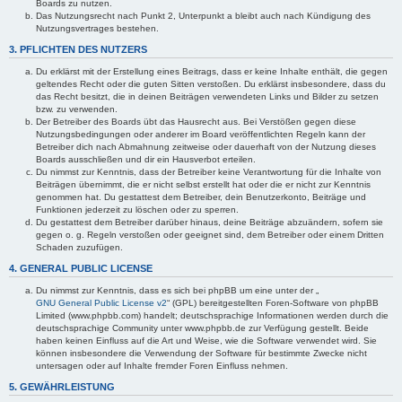
Boards zu nutzen.
Das Nutzungsrecht nach Punkt 2, Unterpunkt a bleibt auch nach Kündigung des
Nutzungsvertrages bestehen.
3. PFLICHTEN DES NUTZERS
Du erklärst mit der Erstellung eines Beitrags, dass er keine Inhalte enthält, die gegen
geltendes Recht oder die guten Sitten verstoßen. Du erklärst insbesondere, dass du
das Recht besitzt, die in deinen Beiträgen verwendeten Links und Bilder zu setzen
bzw. zu verwenden.
Der Betreiber des Boards übt das Hausrecht aus. Bei Verstößen gegen diese
Nutzungsbedingungen oder anderer im Board veröffentlichten Regeln kann der
Betreiber dich nach Abmahnung zeitweise oder dauerhaft von der Nutzung dieses
Boards ausschließen und dir ein Hausverbot erteilen.
Du nimmst zur Kenntnis, dass der Betreiber keine Verantwortung für die Inhalte von
Beiträgen übernimmt, die er nicht selbst erstellt hat oder die er nicht zur Kenntnis
genommen hat. Du gestattest dem Betreiber, dein Benutzerkonto, Beiträge und
Funktionen jederzeit zu löschen oder zu sperren.
Du gestattest dem Betreiber darüber hinaus, deine Beiträge abzuändern, sofern sie
gegen o. g. Regeln verstoßen oder geeignet sind, dem Betreiber oder einem Dritten
Schaden zuzufügen.
4. GENERAL PUBLIC LICENSE
Du nimmst zur Kenntnis, dass es sich bei phpBB um eine unter der „
GNU General Public License v2
“ (GPL) bereitgestellten Foren-Software von phpBB
Limited (www.phpbb.com) handelt; deutschsprachige Informationen werden durch die
deutschsprachige Community unter www.phpbb.de zur Verfügung gestellt. Beide
haben keinen Einfluss auf die Art und Weise, wie die Software verwendet wird. Sie
können insbesondere die Verwendung der Software für bestimmte Zwecke nicht
untersagen oder auf Inhalte fremder Foren Einfluss nehmen.
5. GEWÄHRLEISTUNG