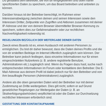
Du gestattest dem Betreiber, die von dir eingegebenen und oben näher
spezifizierten Daten zu speichern, um das Board betreiben und anbieten zu
können.
Darüber hinaus ist der Betreiber berechtigt, im Rahmen einer
Interessenabwägung zwischen deinen und seinen Interessen sowie den
Interessen Dritter, Zeitpunkte von Zugriffen und Aktionen zusammen mit deiner
IP-Adresse und der von deinem Browser übermittelter Browser-Kennung zu
speichern, sofern dies zur Gefahrenabwehr oder zur rechtlichen
Nachverfolgbarkeit notwendig ist.
REGELUNGEN BEZÜGLICH DER WEITERGABE DEINER DATEN
Zweck eines Boards ist es, einen Austausch mit anderen Personen zu
ermöglichen. Du bist dir daher bewusst, dass die Daten deines Profils und die
von dir erstellten Beiträge im Internet öffentlich zugänglich sein können. Der
Betreiber kann jedoch festlegen, dass einzelne Informationen nur für einen
eingeschränkten Nutzerkreis (z. B. andere registrierte Benutzer,
Administratoren etc.) zugänglich sind. Wenn du Fragen dazu hast, suche nach
entsprechenden Informationen im Forum oder kontaktiere den Betreiber. Die E-
Mail-Adresse aus deinem Profil ist dabei jedoch nur für den Betreiber und von
ihm beauftragte Personen (Administratoren) zugänglich.
Andere als die oben genannten Daten wird der Betreiber nur mit deiner
Zustimmung an Dritte weitergeben. Dies gilt nicht, sofern er auf Grund
gesetzlicher Regelungen zur Weitergabe der Daten (z. B. an
Strafverfolgungsbehörden) verpflichtet ist oder die Daten zur Durchsetzung
rechtlicher Interessen erforderlich sind.
GESTATTUNG DER KONTAKTAUFNAHME