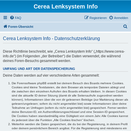
Cerea Lenksystem Info
FAQ
Registrieren
Anmelden
S
Foren-Übersicht
u
Cerea Lenksystem Info - Datenschutzerklärung
c
h
Diese Richtlinie beschreibt, wie „Cerea Lenksystem Info“ („https://www.cerea-
e
info.de“) (im Folgenden „der Betreiber“) die Daten verwendet, die während
deines Foren-Besuchs gesammelt werden.
UMFANG UND ART DER DATENSPEICHERUNG
Deine Daten werden auf vier verschiedene Arten gesammelt:
Die Forensoftware phpBB erstellt bei deinem Besuch des Boards mehrere Cookies.
Cookies sind kleine Textdateien, die dein Browser als temporäre Dateien ablegt und
die zwischen den einzelnen Aufrufen des Boards erhalten bleiben. In diesen Cookies
sind die aktuelle ID deiner Sitzung (damit dir alle Seitenaufrufe zugeordnet werden
können), Informationen über die von dir gelesenen Beiträge (zur Markierung dieser als
gelesen/ungelesen; sofern du nicht angemeldet bist) sowie Informationen über deine
Teilnahme an Umfragen (sofern du nicht angemeldet bist) gespeichert. Ferner werden
deine Benutzer-ID, ein Authentifizierungsschlüssel und eine Session-ID gespeichert.
Die Cookies haben standardmäßig eine Gültigkeit von einem Jahr. Alle Cookies kannst
du jederzeit über die Funktion „Alle Cookies löschen“ löschen.
Weiterhin werden die Daten gespeichert, die du bei der Registrierung, in deinem Profil
oder deinem persönlichem Bereich angibst. Für die Registrierung sind mindestens ein