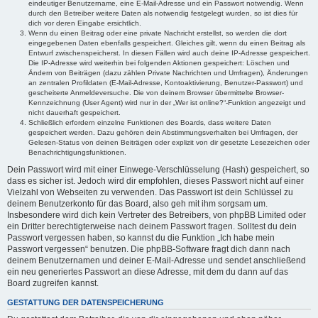
eindeutiger Benutzername, eine E-Mail-Adresse und ein Passwort notwendig. Wenn
durch den Betreiber weitere Daten als notwendig festgelegt wurden, so ist dies für
dich vor deren Eingabe ersichtlich.
Wenn du einen Beitrag oder eine private Nachricht erstellst, so werden die dort
eingegebenen Daten ebenfalls gespeichert. Gleiches gilt, wenn du einen Beitrag als
Entwurf zwischenspeicherst. In diesen Fällen wird auch deine IP-Adresse gespeichert.
Die IP-Adresse wird weiterhin bei folgenden Aktionen gespeichert: Löschen und
Ändern von Beiträgen (dazu zählen Private Nachrichten und Umfragen), Änderungen
an zentralen Profildaten (E-Mail-Adresse, Kontoaktivierung, Benutzer-Passwort) und
gescheiterte Anmeldeversuche. Die von deinem Browser übermittelte Browser-
Kennzeichnung (User Agent) wird nur in der „Wer ist online?“-Funktion angezeigt und
nicht dauerhaft gespeichert.
Schließlich erfordern einzelne Funktionen des Boards, dass weitere Daten
gespeichert werden. Dazu gehören dein Abstimmungsverhalten bei Umfragen, der
Gelesen-Status von deinen Beiträgen oder explizit von dir gesetzte Lesezeichen oder
Benachrichtigungsfunktionen.
Dein Passwort wird mit einer Einwege-Verschlüsselung (Hash) gespeichert, so
dass es sicher ist. Jedoch wird dir empfohlen, dieses Passwort nicht auf einer
Vielzahl von Webseiten zu verwenden. Das Passwort ist dein Schlüssel zu
deinem Benutzerkonto für das Board, also geh mit ihm sorgsam um.
Insbesondere wird dich kein Vertreter des Betreibers, von phpBB Limited oder
ein Dritter berechtigterweise nach deinem Passwort fragen. Solltest du dein
Passwort vergessen haben, so kannst du die Funktion „Ich habe mein
Passwort vergessen“ benutzen. Die phpBB-Software fragt dich dann nach
deinem Benutzernamen und deiner E-Mail-Adresse und sendet anschließend
ein neu generiertes Passwort an diese Adresse, mit dem du dann auf das
Board zugreifen kannst.
GESTATTUNG DER DATENSPEICHERUNG