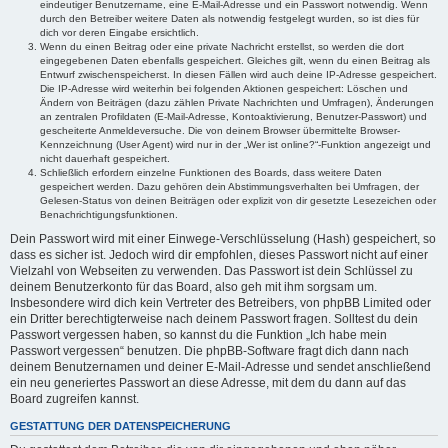
eindeutiger Benutzername, eine E-Mail-Adresse und ein Passwort notwendig. Wenn
durch den Betreiber weitere Daten als notwendig festgelegt wurden, so ist dies für
dich vor deren Eingabe ersichtlich.
Wenn du einen Beitrag oder eine private Nachricht erstellst, so werden die dort
eingegebenen Daten ebenfalls gespeichert. Gleiches gilt, wenn du einen Beitrag als
Entwurf zwischenspeicherst. In diesen Fällen wird auch deine IP-Adresse gespeichert.
Die IP-Adresse wird weiterhin bei folgenden Aktionen gespeichert: Löschen und
Ändern von Beiträgen (dazu zählen Private Nachrichten und Umfragen), Änderungen
an zentralen Profildaten (E-Mail-Adresse, Kontoaktivierung, Benutzer-Passwort) und
gescheiterte Anmeldeversuche. Die von deinem Browser übermittelte Browser-
Kennzeichnung (User Agent) wird nur in der „Wer ist online?“-Funktion angezeigt und
nicht dauerhaft gespeichert.
Schließlich erfordern einzelne Funktionen des Boards, dass weitere Daten
gespeichert werden. Dazu gehören dein Abstimmungsverhalten bei Umfragen, der
Gelesen-Status von deinen Beiträgen oder explizit von dir gesetzte Lesezeichen oder
Benachrichtigungsfunktionen.
Dein Passwort wird mit einer Einwege-Verschlüsselung (Hash) gespeichert, so
dass es sicher ist. Jedoch wird dir empfohlen, dieses Passwort nicht auf einer
Vielzahl von Webseiten zu verwenden. Das Passwort ist dein Schlüssel zu
deinem Benutzerkonto für das Board, also geh mit ihm sorgsam um.
Insbesondere wird dich kein Vertreter des Betreibers, von phpBB Limited oder
ein Dritter berechtigterweise nach deinem Passwort fragen. Solltest du dein
Passwort vergessen haben, so kannst du die Funktion „Ich habe mein
Passwort vergessen“ benutzen. Die phpBB-Software fragt dich dann nach
deinem Benutzernamen und deiner E-Mail-Adresse und sendet anschließend
ein neu generiertes Passwort an diese Adresse, mit dem du dann auf das
Board zugreifen kannst.
GESTATTUNG DER DATENSPEICHERUNG