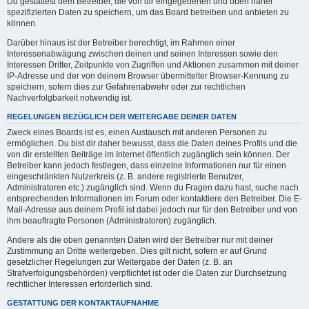
Du gestattest dem Betreiber, die von dir eingegebenen und oben näher
spezifizierten Daten zu speichern, um das Board betreiben und anbieten zu
können.
Darüber hinaus ist der Betreiber berechtigt, im Rahmen einer
Interessenabwägung zwischen deinen und seinen Interessen sowie den
Interessen Dritter, Zeitpunkte von Zugriffen und Aktionen zusammen mit deiner
IP-Adresse und der von deinem Browser übermittelter Browser-Kennung zu
speichern, sofern dies zur Gefahrenabwehr oder zur rechtlichen
Nachverfolgbarkeit notwendig ist.
REGELUNGEN BEZÜGLICH DER WEITERGABE DEINER DATEN
Zweck eines Boards ist es, einen Austausch mit anderen Personen zu
ermöglichen. Du bist dir daher bewusst, dass die Daten deines Profils und die
von dir erstellten Beiträge im Internet öffentlich zugänglich sein können. Der
Betreiber kann jedoch festlegen, dass einzelne Informationen nur für einen
eingeschränkten Nutzerkreis (z. B. andere registrierte Benutzer,
Administratoren etc.) zugänglich sind. Wenn du Fragen dazu hast, suche nach
entsprechenden Informationen im Forum oder kontaktiere den Betreiber. Die E-
Mail-Adresse aus deinem Profil ist dabei jedoch nur für den Betreiber und von
ihm beauftragte Personen (Administratoren) zugänglich.
Andere als die oben genannten Daten wird der Betreiber nur mit deiner
Zustimmung an Dritte weitergeben. Dies gilt nicht, sofern er auf Grund
gesetzlicher Regelungen zur Weitergabe der Daten (z. B. an
Strafverfolgungsbehörden) verpflichtet ist oder die Daten zur Durchsetzung
rechtlicher Interessen erforderlich sind.
GESTATTUNG DER KONTAKTAUFNAHME