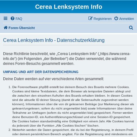
Cerea Lenksystem Info
FAQ
Registrieren
Anmelden
S
Foren-Übersicht
u
Cerea Lenksystem Info - Datenschutzerklärung
c
h
Diese Richtlinie beschreibt, wie „Cerea Lenksystem Info“ („https://www.cerea-
e
info.de“) (im Folgenden „der Betreiber“) die Daten verwendet, die während
deines Foren-Besuchs gesammelt werden.
UMFANG UND ART DER DATENSPEICHERUNG
Deine Daten werden auf vier verschiedene Arten gesammelt:
Die Forensoftware phpBB erstellt bei deinem Besuch des Boards mehrere Cookies.
Cookies sind kleine Textdateien, die dein Browser als temporäre Dateien ablegt und
die zwischen den einzelnen Aufrufen des Boards erhalten bleiben. In diesen Cookies
sind die aktuelle ID deiner Sitzung (damit dir alle Seitenaufrufe zugeordnet werden
können), Informationen über die von dir gelesenen Beiträge (zur Markierung dieser als
gelesen/ungelesen; sofern du nicht angemeldet bist) sowie Informationen über deine
Teilnahme an Umfragen (sofern du nicht angemeldet bist) gespeichert. Ferner werden
deine Benutzer-ID, ein Authentifizierungsschlüssel und eine Session-ID gespeichert.
Die Cookies haben standardmäßig eine Gültigkeit von einem Jahr. Alle Cookies kannst
du jederzeit über die Funktion „Alle Cookies löschen“ löschen.
Weiterhin werden die Daten gespeichert, die du bei der Registrierung, in deinem Profil
oder deinem persönlichem Bereich angibst. Für die Registrierung sind mindestens ein