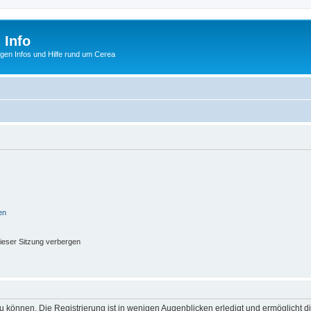
 Info
tigen Infos und Hilfe rund um Cerea
en
ieser Sitzung verbergen
 können. Die Registrierung ist in wenigen Augenblicken erledigt und ermöglicht di