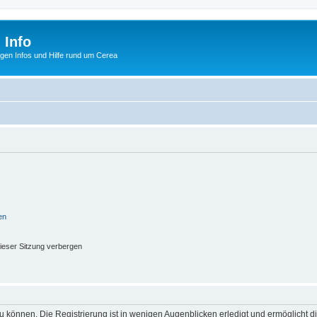
 Info
tigen Infos und Hilfe rund um Cerea
en
ieser Sitzung verbergen
 können. Die Registrierung ist in wenigen Augenblicken erledigt und ermöglicht di