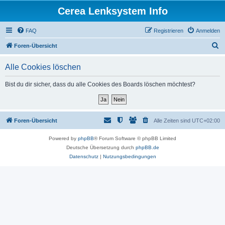
Cerea Lenksystem Info
FAQ
Registrieren
Anmelden
S
Foren-Übersicht
u
Alle Cookies löschen
c
h
Bist du dir sicher, dass du alle Cookies des Boards löschen möchtest?
e
Foren-Übersicht
Alle Zeiten sind
UTC+02:00
Powered by
phpBB
® Forum Software © phpBB Limited
Deutsche Übersetzung durch
phpBB.de
Datenschutz
|
Nutzungsbedingungen