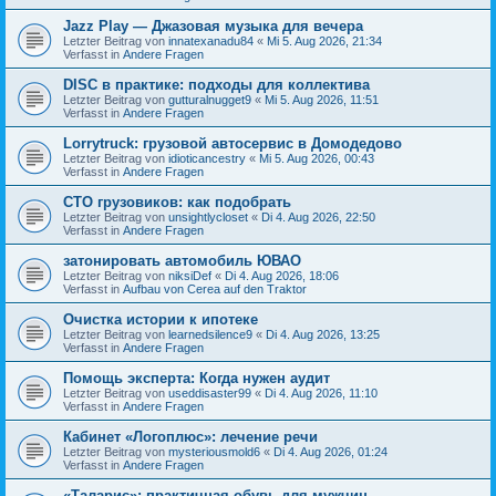
Jazz Play — Джазовая музыка для вечера
Letzter Beitrag von
innatexanadu84
«
Mi 5. Aug 2026, 21:34
Verfasst in
Andere Fragen
DISC в практике: подходы для коллектива
Letzter Beitrag von
gutturalnugget9
«
Mi 5. Aug 2026, 11:51
Verfasst in
Andere Fragen
Lorrytruck: грузовой автосервис в Домодедово
Letzter Beitrag von
idioticancestry
«
Mi 5. Aug 2026, 00:43
Verfasst in
Andere Fragen
СТО грузовиков: как подобрать
Letzter Beitrag von
unsightlycloset
«
Di 4. Aug 2026, 22:50
Verfasst in
Andere Fragen
затонировать автомобиль ЮВАО
Letzter Beitrag von
niksiDef
«
Di 4. Aug 2026, 18:06
Verfasst in
Aufbau von Cerea auf den Traktor
Очистка истории к ипотеке
Letzter Beitrag von
learnedsilence9
«
Di 4. Aug 2026, 13:25
Verfasst in
Andere Fragen
Помощь эксперта: Когда нужен аудит
Letzter Beitrag von
useddisaster99
«
Di 4. Aug 2026, 11:10
Verfasst in
Andere Fragen
Кабинет «Логоплюс»: лечение речи
Letzter Beitrag von
mysteriousmold6
«
Di 4. Aug 2026, 01:24
Verfasst in
Andere Fragen
«Таларис»: практичная обувь для мужчин