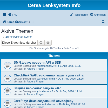
Cerea Lenksystem Info
FAQ
Registrieren
Anmelden
S
Foren-Übersicht
u
Aktive Themen
c
Zur erweiterten Suche
h
Suche
Erweiterte Suche
e
Die Suche ergab 16 Treffer • Seite
1
von
1
Themen
SMN.today: новости API и SDK
Letzter Beitrag von
roundtenant52
«
Fr 7. Aug 2026, 11:30
Verfasst in
Andere Fragen
CheckRisk WAF: усиленная защита для сайта
Letzter Beitrag von
garrulousmirth3
«
Do 6. Aug 2026, 23:26
Verfasst in
Andere Fragen
Защита веб-сайта: защита 24/7
Letzter Beitrag von
lyricallesion43
«
Do 6. Aug 2026, 19:44
Verfasst in
Andere Fragen
JazzPlay: Джаз создающий атмосферу
Letzter Beitrag von
fascinatedsermo
«
Do 6. Aug 2026, 03:16
Verfasst in
Andere Fragen