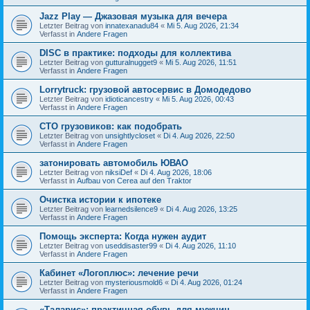
Jazz Play — Джазовая музыка для вечера
Letzter Beitrag von
innatexanadu84
«
Mi 5. Aug 2026, 21:34
Verfasst in
Andere Fragen
DISC в практике: подходы для коллектива
Letzter Beitrag von
gutturalnugget9
«
Mi 5. Aug 2026, 11:51
Verfasst in
Andere Fragen
Lorrytruck: грузовой автосервис в Домодедово
Letzter Beitrag von
idioticancestry
«
Mi 5. Aug 2026, 00:43
Verfasst in
Andere Fragen
СТО грузовиков: как подобрать
Letzter Beitrag von
unsightlycloset
«
Di 4. Aug 2026, 22:50
Verfasst in
Andere Fragen
затонировать автомобиль ЮВАО
Letzter Beitrag von
niksiDef
«
Di 4. Aug 2026, 18:06
Verfasst in
Aufbau von Cerea auf den Traktor
Очистка истории к ипотеке
Letzter Beitrag von
learnedsilence9
«
Di 4. Aug 2026, 13:25
Verfasst in
Andere Fragen
Помощь эксперта: Когда нужен аудит
Letzter Beitrag von
useddisaster99
«
Di 4. Aug 2026, 11:10
Verfasst in
Andere Fragen
Кабинет «Логоплюс»: лечение речи
Letzter Beitrag von
mysteriousmold6
«
Di 4. Aug 2026, 01:24
Verfasst in
Andere Fragen
«Таларис»: практичная обувь для мужчин