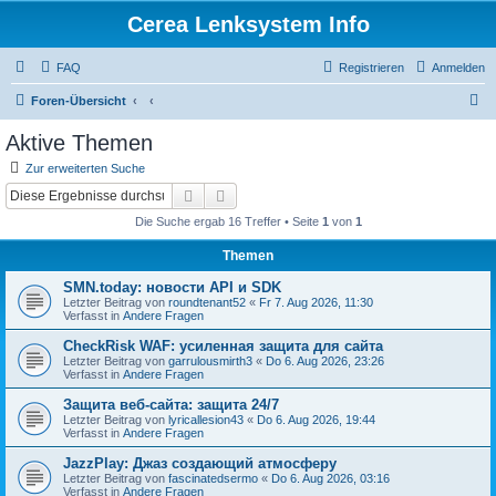
Cerea Lenksystem Info
FAQ
Registrieren
Anmelden
S
Foren-Übersicht
u
Aktive Themen
c
Zur erweiterten Suche
h
Suche
Erweiterte Suche
e
Die Suche ergab 16 Treffer • Seite
1
von
1
Themen
SMN.today: новости API и SDK
Letzter Beitrag von
roundtenant52
«
Fr 7. Aug 2026, 11:30
Verfasst in
Andere Fragen
CheckRisk WAF: усиленная защита для сайта
Letzter Beitrag von
garrulousmirth3
«
Do 6. Aug 2026, 23:26
Verfasst in
Andere Fragen
Защита веб-сайта: защита 24/7
Letzter Beitrag von
lyricallesion43
«
Do 6. Aug 2026, 19:44
Verfasst in
Andere Fragen
JazzPlay: Джаз создающий атмосферу
Letzter Beitrag von
fascinatedsermo
«
Do 6. Aug 2026, 03:16
Verfasst in
Andere Fragen