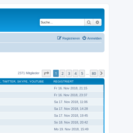
Suche
Erweiterte Suche
Registrieren
Anmelden
Seite
1
von
80
1
2
3
4
5
80
Nächste
2371 Mitglieder
…
, TWITTER, SKYPE, YOUTUBE
REGISTRIERT
Fr 16. Nov 2018, 21:15
Fr 16. Nov 2018, 23:37
Sa 17. Nov 2018, 11:06
Sa 17. Nov 2018, 14:28
Sa 17. Nov 2018, 19:45
So 18. Nov 2018, 20:42
Mo 19. Nov 2018, 15:49