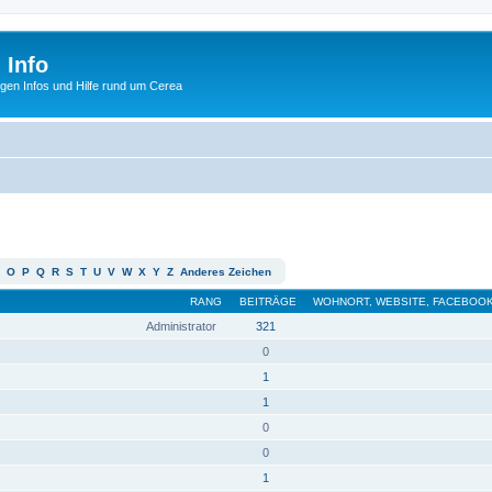
 Info
tigen Infos und Hilfe rund um Cerea
O
P
Q
R
S
T
U
V
W
X
Y
Z
Anderes Zeichen
RANG
BEITRÄGE
WOHNORT, WEBSITE, FACEBOOK
Administrator
321
0
1
1
0
0
1