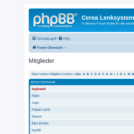
Cerea Lenksystem
In diesem Forum findet ihr alle wich
Schnellzugriff
FAQ
Foren-Übersicht
Mitglieder
Nach einem Mitglied suchen
•
Alle
A
B
C
D
E
F
G
H
I
J
K
L
M
N
BENUTZERNAME
dayhawk
PaKn
Jupp
Fabian Lichti
Daizen
Eike Eichler
Karl90