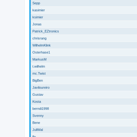
Sepp
kasimier
ksimier
Jonas
Patrick_EZtronics
chrisrang
WilhelmKlink
Osterhase1
MarkusM
t.wilhelm
mc.Twist
BigBen
Javiloureiro
Gustav
Kosta
berndi1998
Svenny
Bene
JuliWal
flo