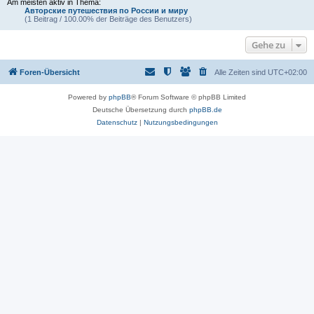
Am meisten aktiv in Thema:
Авторские путешествия по России и миру
(1 Beitrag / 100.00% der Beiträge des Benutzers)
Gehe zu
Foren-Übersicht
Alle Zeiten sind
UTC+02:00
Powered by
phpBB
® Forum Software © phpBB Limited
Deutsche Übersetzung durch
phpBB.de
Datenschutz
|
Nutzungsbedingungen