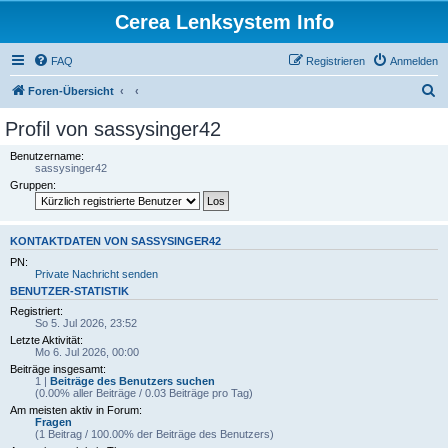
Cerea Lenksystem Info
FAQ
Registrieren
Anmelden
S
Foren-Übersicht
u
Profil von sassysinger42
c
Benutzername:
h
sassysinger42
Gruppen:
e
KONTAKTDATEN VON SASSYSINGER42
PN:
Private Nachricht senden
BENUTZER-STATISTIK
Registriert:
So 5. Jul 2026, 23:52
Letzte Aktivität:
Mo 6. Jul 2026, 00:00
Beiträge insgesamt:
1 |
Beiträge des Benutzers suchen
(0.00% aller Beiträge / 0.03 Beiträge pro Tag)
Am meisten aktiv in Forum:
Fragen
(1 Beitrag / 100.00% der Beiträge des Benutzers)