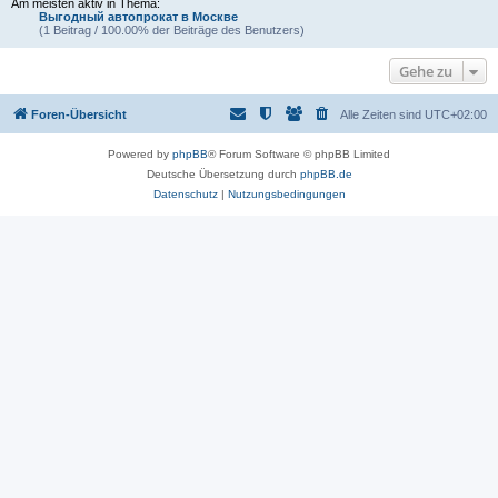
Am meisten aktiv in Thema:
Выгодный автопрокат в Москве
(1 Beitrag / 100.00% der Beiträge des Benutzers)
Gehe zu
Foren-Übersicht
Alle Zeiten sind
UTC+02:00
Powered by
phpBB
® Forum Software © phpBB Limited
Deutsche Übersetzung durch
phpBB.de
Datenschutz
|
Nutzungsbedingungen