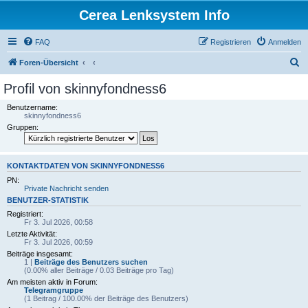
Cerea Lenksystem Info
FAQ
Registrieren
Anmelden
S
Foren-Übersicht
u
Profil von skinnyfondness6
c
Benutzername:
h
skinnyfondness6
Gruppen:
e
KONTAKTDATEN VON SKINNYFONDNESS6
PN:
Private Nachricht senden
BENUTZER-STATISTIK
Registriert:
Fr 3. Jul 2026, 00:58
Letzte Aktivität:
Fr 3. Jul 2026, 00:59
Beiträge insgesamt:
1 |
Beiträge des Benutzers suchen
(0.00% aller Beiträge / 0.03 Beiträge pro Tag)
Am meisten aktiv in Forum:
Telegramgruppe
(1 Beitrag / 100.00% der Beiträge des Benutzers)