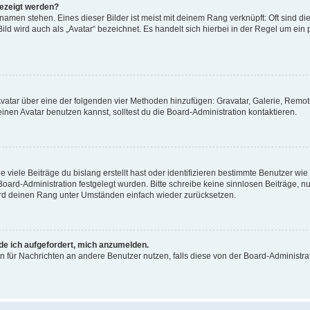
gezeigt werden?
amen stehen. Eines dieser Bilder ist meist mit deinem Rang verknüpft: Oft sind di
ld wird auch als „Avatar“ bezeichnet. Es handelt sich hierbei in der Regel um ein
 Avatar über eine der folgenden vier Methoden hinzufügen: Gravatar, Galerie, Rem
en Avatar benutzen kannst, solltest du die Board-Administration kontaktieren.
viele Beiträge du bislang erstellt hast oder identifizieren bestimmte Benutzer w
 Board-Administration festgelegt wurden. Bitte schreibe keine sinnlosen Beiträge
wird deinen Rang unter Umständen einfach wieder zurücksetzen.
rde ich aufgefordert, mich anzumelden.
ion für Nachrichten an andere Benutzer nutzen, falls diese von der Board-Administ