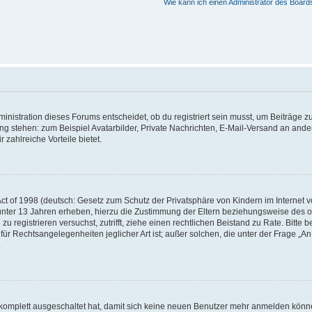
Wie kann ich einen Administrator des Board
istration dieses Forums entscheidet, ob du registriert sein musst, um Beiträge zu s
ung stehen: zum Beispiel Avatarbilder, Private Nachrichten, E-Mail-Versand an ander
 zahlreiche Vorteile bietet.
t of 1998 (deutsch: Gesetz zum Schutz der Privatsphäre von Kindern im Internet vo
unter 13 Jahren erheben, hierzu die Zustimmung der Eltern beziehungsweise des o
h zu registrieren versuchst, zutrifft, ziehe einen rechtlichen Beistand zu Rate. Bit
für Rechtsangelegenheiten jeglicher Art ist; außer solchen, die unter der Frage „
.
g komplett ausgeschaltet hat, damit sich keine neuen Benutzer mehr anmelden könn