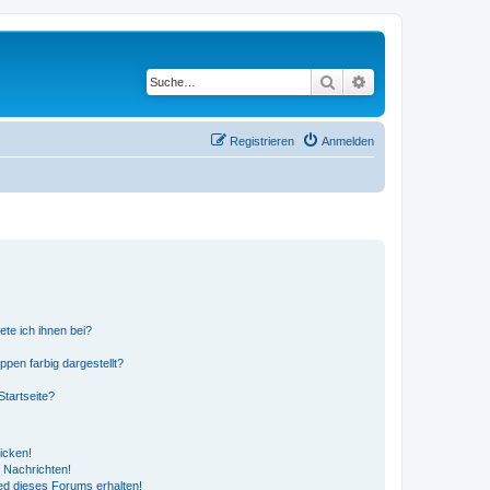
Suche
Erweiterte Suche
Registrieren
Anmelden
ete ich ihnen bei?
en farbig dargestellt?
tartseite?
icken!
 Nachrichten!
ed dieses Forums erhalten!