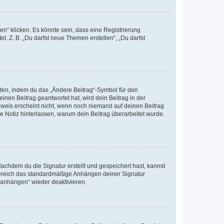
n“ klicken. Es könnte sein, dass eine Registrierung
t. Z. B. „Du darfst neue Themen erstellen“, „Du darfst
iten, indem du das „Ändere Beitrag“-Symbol für den
inen Beitrag geantwortet hat, wird dein Beitrag in der
nweis erscheint nicht, wenn noch niemand auf deinen Beitrag
ne Notiz hinterlassen, warum dein Beitrag überarbeitet wurde.
chdem du die Signatur erstellt und gespeichert hast, kannst
Bereich das standardmäßige Anhängen deiner Signatur
r anhängen“ wieder deaktivieren.