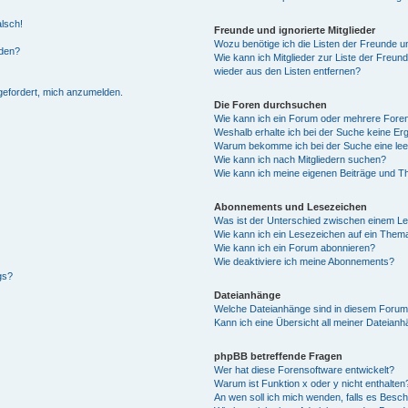
alsch!
Freunde und ignorierte Mitglieder
Wozu benötige ich die Listen der Freunde un
rden?
Wie kann ich Mitglieder zur Liste der Freund
wieder aus den Listen entfernen?
fgefordert, mich anzumelden.
Die Foren durchsuchen
Wie kann ich ein Forum oder mehrere For
Weshalb erhalte ich bei der Suche keine Er
Warum bekomme ich bei der Suche eine lee
Wie kann ich nach Mitgliedern suchen?
Wie kann ich meine eigenen Beiträge und T
Abonnements und Lesezeichen
Was ist der Unterschied zwischen einem L
Wie kann ich ein Lesezeichen auf ein Them
Wie kann ich ein Forum abonnieren?
Wie deaktiviere ich meine Abonnements?
gs?
Dateianhänge
Welche Dateianhänge sind in diesem Forum
Kann ich eine Übersicht all meiner Dateian
phpBB betreffende Fragen
Wer hat diese Forensoftware entwickelt?
Warum ist Funktion x oder y nicht enthalten
An wen soll ich mich wenden, falls es Besc