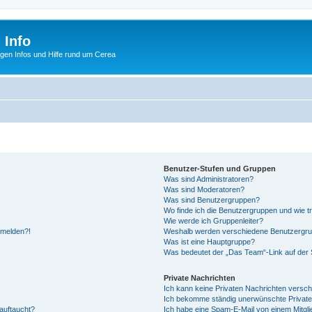
 Info
tigen Infos und Hilfe rund um Cerea
Benutzer-Stufen und Gruppen
Was sind Administratoren?
Was sind Moderatoren?
Was sind Benutzergruppen?
Wo finde ich die Benutzergruppen und wie tr
Wie werde ich Gruppenleiter?
anmelden?!
Weshalb werden verschiedene Benutzergrupp
Was ist eine Hauptgruppe?
Was bedeutet der „Das Team“-Link auf der S
Private Nachrichten
Ich kann keine Privaten Nachrichten versch
Ich bekomme ständig unerwünschte Private
auftaucht?
Ich habe eine Spam-E-Mail von einem Mitgli