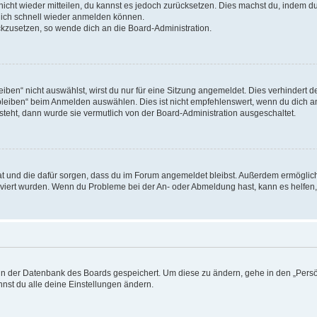
 nicht wieder mitteilen, du kannst es jedoch zurücksetzen. Dies machst du, indem 
 dich schnell wieder anmelden können.
ückzusetzen, so wende dich an die Board-Administration.
en“ nicht auswählst, wirst du nur für eine Sitzung angemeldet. Dies verhindert 
leiben“ beim Anmelden auswählen. Dies ist nicht empfehlenswert, wenn du dich an
 steht, dann wurde sie vermutlich von der Board-Administration ausgeschaltet.
 hat und die dafür sorgen, dass du im Forum angemeldet bleibst. Außerdem ermögli
tiviert wurden. Wenn du Probleme bei der An- oder Abmeldung hast, kann es helfen
n in der Datenbank des Boards gespeichert. Um diese zu ändern, gehe in den „Persö
nst du alle deine Einstellungen ändern.