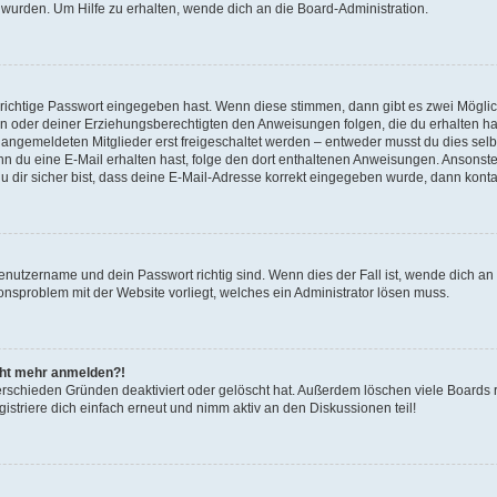
 wurden. Um Hilfe zu erhalten, wende dich an die Board-Administration.
 richtige Passwort eingegeben hast. Wenn diese stimmen, dann gibt es zwei Mögl
tern oder deiner Erziehungsberechtigten den Anweisungen folgen, die du erhalten ha
u angemeldeten Mitglieder erst freigeschaltet werden – entweder musst du dies selbs
. Wenn du eine E-Mail erhalten hast, folge den dort enthaltenen Anweisungen. Ansons
 dir sicher bist, dass deine E-Mail-Adresse korrekt eingegeben wurde, dann kontak
Benutzername und dein Passwort richtig sind. Wenn dies der Fall ist, wende dich a
ionsproblem mit der Website vorliegt, welches ein Administrator lösen muss.
icht mehr anmelden?!
erschieden Gründen deaktiviert oder gelöscht hat. Außerdem löschen viele Boards r
triere dich einfach erneut und nimm aktiv an den Diskussionen teil!