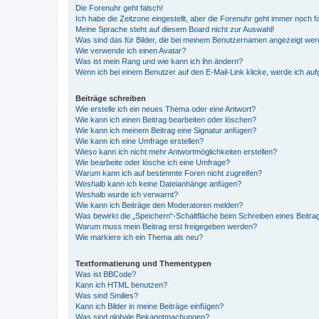
Die Forenuhr geht falsch!
Ich habe die Zeitzone eingestellt, aber die Forenuhr geht immer noch f
Meine Sprache steht auf diesem Board nicht zur Auswahl!
Was sind das für Bilder, die bei meinem Benutzernamen angezeigt we
Wie verwende ich einen Avatar?
Was ist mein Rang und wie kann ich ihn ändern?
Wenn ich bei einem Benutzer auf den E-Mail-Link klicke, werde ich au
Beiträge schreiben
Wie erstelle ich ein neues Thema oder eine Antwort?
Wie kann ich einen Beitrag bearbeiten oder löschen?
Wie kann ich meinem Beitrag eine Signatur anfügen?
Wie kann ich eine Umfrage erstellen?
Wieso kann ich nicht mehr Antwortmöglichkeiten erstellen?
Wie bearbeite oder lösche ich eine Umfrage?
Warum kann ich auf bestimmte Foren nicht zugreifen?
Weshalb kann ich keine Dateianhänge anfügen?
Weshalb wurde ich verwarnt?
Wie kann ich Beiträge den Moderatoren melden?
Was bewirkt die „Speichern“-Schaltfläche beim Schreiben eines Beitra
Warum muss mein Beitrag erst freigegeben werden?
Wie markiere ich ein Thema als neu?
Textformatierung und Thementypen
Was ist BBCode?
Kann ich HTML benutzen?
Was sind Smilies?
Kann ich Bilder in meine Beiträge einfügen?
Was sind globale Bekanntmachungen?