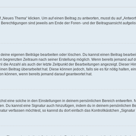
„Neues Thema“ klicken. Um auf einen Beitrag zu antworten, musst du auf „Antworte
e Berechtigungen sind jeweils am Ende der Foren- und der Beitragsansicht aufgeliste
r deine eigenen Beiträge bearbeiten oder löschen. Du kannst einen Beitrag bearbe
inen begrenzten Zeitraum nach seiner Erstellung möglich. Wenn bereits jemand auf de
 die Anzahl als auch der letzte Zeitpunkt der Bearbeitungen angezeigt. Dieser Hi
en Beitrag überarbeitet hat. Diese können jedoch, falls sie es für nötig halten, ei
hen können, wenn bereits jemand darauf geantwortet hat.
st eine solche in den Einstellungen in deinem persönlichen Bereich entwerfen. Na
eren. Du kannst eine Signatur auch hinzufügen, indem du in deinem persönlichen 
atur verfassen möchtest, so kannst du dort einfach das Kontrollkästchen „Signatu