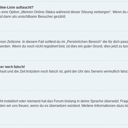
ine-Liste auftaucht?
n eine Option „Meinen Online-Status während dieser Sitzung verbergen“. Wenn du d
st dann als unsichtbarer Besucher gezählt.
en Zeitzone. In diesem Fall solltest du im „Persönlichen Bereich“ die für dich passe
den. Wenn du noch nicht registriert bist, ist dies ein guter Grund, dies jetzt zu tun
mer noch falsch!
t hast und die Zeit trotzdem noch falsch ist, geht die Uhr des Servers vermutlich fal
t installiert oder niemand hat das Forum bislang in deine Sprache übersetzt. Frag
, würden wir uns freuen, wenn du es übersetzen würdest. Weitere Informationen dazu