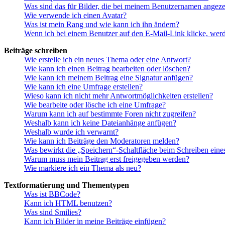
Was sind das für Bilder, die bei meinem Benutzernamen angez
Wie verwende ich einen Avatar?
Was ist mein Rang und wie kann ich ihn ändern?
Wenn ich bei einem Benutzer auf den E-Mail-Link klicke, werd
Beiträge schreiben
Wie erstelle ich ein neues Thema oder eine Antwort?
Wie kann ich einen Beitrag bearbeiten oder löschen?
Wie kann ich meinem Beitrag eine Signatur anfügen?
Wie kann ich eine Umfrage erstellen?
Wieso kann ich nicht mehr Antwortmöglichkeiten erstellen?
Wie bearbeite oder lösche ich eine Umfrage?
Warum kann ich auf bestimmte Foren nicht zugreifen?
Weshalb kann ich keine Dateianhänge anfügen?
Weshalb wurde ich verwarnt?
Wie kann ich Beiträge den Moderatoren melden?
Was bewirkt die „Speichern“-Schaltfläche beim Schreiben eine
Warum muss mein Beitrag erst freigegeben werden?
Wie markiere ich ein Thema als neu?
Textformatierung und Thementypen
Was ist BBCode?
Kann ich HTML benutzen?
Was sind Smilies?
Kann ich Bilder in meine Beiträge einfügen?