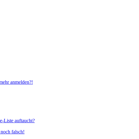
t mehr anmelden?!
e-Liste auftaucht?
 noch falsch!