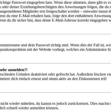
richtige Passwort eingegeben hast. Wenn diese stimmen, dann gibt es
ern oder deiner Erziehungsberechtigten den Anweisungen folgen, die du e
 angemeldeten Mitglieder erst freigeschaltet werden – entweder musst du
. Wenn du eine E-Mail erhalten hast, folge den dort enthaltenen Anweis
nn du dir sicher bist, dass deine E-Mail-Adresse korrekt eingegeben w
Benutzername und dein Passwort richtig sind. Wenn dies der Fall ist, w
igurationsproblem mit der Website vorliegt, welches ein Administrator l
t mehr anmelden?!
rschieden Gründen deaktiviert oder gelöscht hat. Außerdem löschen vie
triere dich einfach erneut und nimm aktiv an den Diskussionen teil!
 nicht wieder mitteilen, du kannst es jedoch zurücksetzen. Dies machs
 dich schnell wieder anmelden können.