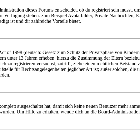
istration dieses Forums entscheidet, ob du registriert sein musst, um Be
zur Verfügung stehen: zum Beispiel Avatarbilder, Private Nachrichten, 
igt ist und dir zahlreiche Vorteile bietet.
t of 1998 (deutsch: Gesetz zum Schutz der Privatsphäre von Kindern i
ern unter 13 Jahren erheben, hierzu die Zustimmung der Eltern bezieh
dich zu registrieren versuchst, zutrifft, ziehe einen rechtlichen Beista
stelle für Rechtsangelegenheiten jeglicher Art ist; außer solchen, die
erden.
 komplett ausgeschaltet hat, damit sich keine neuen Benutzer mehr anm
 wurden. Um Hilfe zu erhalten, wende dich an die Board-Administratio