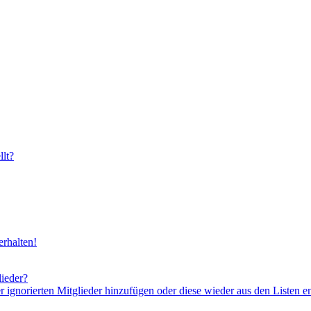
lt?
rhalten!
lieder?
er ignorierten Mitglieder hinzufügen oder diese wieder aus den Listen e